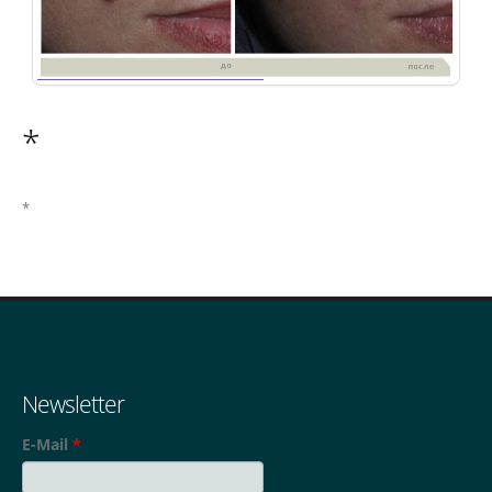
46
*
Удаление-новообразований
*
Newsletter
E-Mail
*