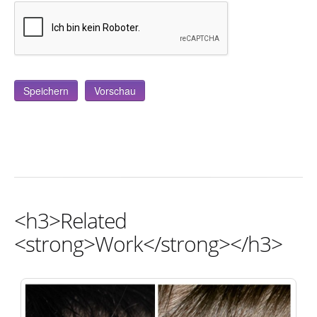
<h3>Related
<strong>Work</strong></h3>