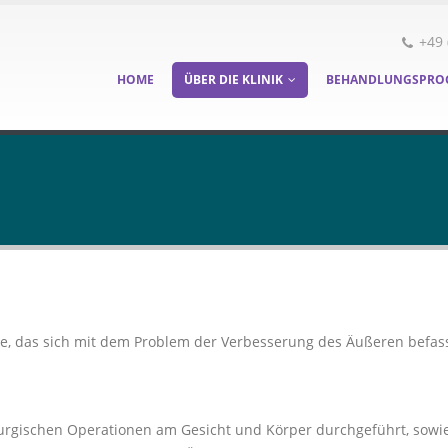
+49 
HOME
ÜBER DIE KLINIK
BEHANDLUNGSPRO
ine, das sich mit dem Problem der Verbesserung des Äußeren befa
urgischen Operationen am Gesicht und Körper durchgeführt, sowi