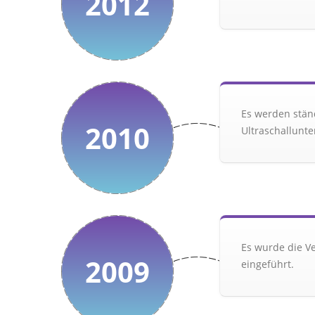
2012
Es werden ständ
2010
Ultraschallunte
Es wurde die V
2009
eingeführt.