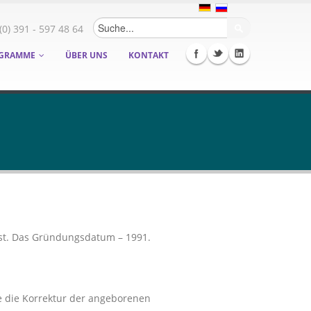
Suchformular
(0) 391 - 597 48 64
GRAMME
ÜBER UNS
KONTAKT
sst. Das Gründungsdatum – 1991.
e die Korrektur der angeborenen