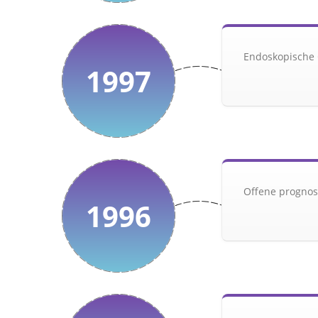
Endoskopische 
1997
Offene prognost
1996