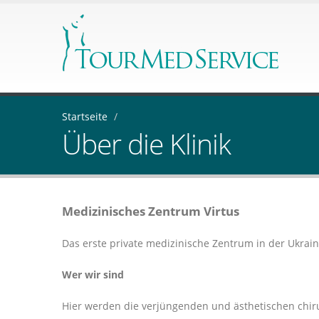
Startseite
/
Über die Klinik
Medizinisches Zentrum Virtus
Das erste private medizinische Zentrum in der Ukra
Wer wir sind
Hier werden die verjüngenden und ästhetischen chir