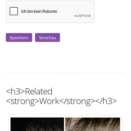
<h3>Related
<strong>Work</strong></h3>