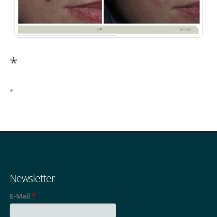
46
*
Удаление-новообразований
*
Newsletter
E-Mail
*